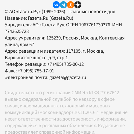
© АО «Газета.Ру» (1999-2026) – Главные новости дня
Название:
Газета.Ru
(Gazeta.Ru)
Учредитель:
АО «Газета.Ру»
, ОГРН 1067761730376, ИНН
7743625728
Адрес учредителя: 125239, Россия, Москва, Коптевская
улица, дом 67
Адрес редакции и издателя:
117105
, г.
Москва
,
Варшавское шоссе, д.9, стр.1
Телефон редакции:
+7 (495) 785-00-12
Факс:
+7 (495) 785-17-01
Электронная почта:
gazeta@gazeta.ru
Свидетельство о регистрации СМИ Эл № ФС77-67642
выдано федеральной службой по надзору в сфере
связи, информационных технологий и массовых
коммуникаций (Роскомнадзор) 10.11.2016 г. Редакция не
несет ответственности за достоверность информации,
содержащейся в рекламных объявлениях. Редакция не
предоставляет справочной информации.