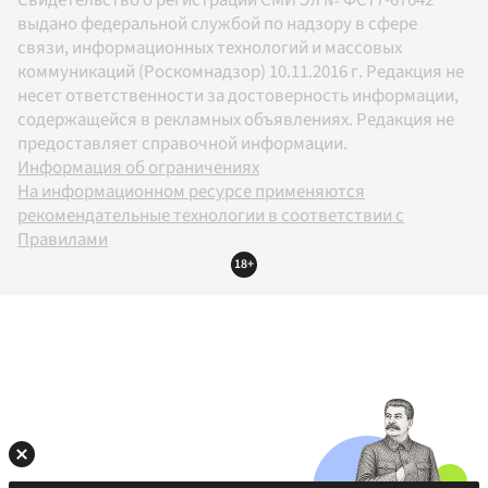
выдано федеральной службой по надзору в сфере
связи, информационных технологий и массовых
коммуникаций (Роскомнадзор) 10.11.2016 г. Редакция не
несет ответственности за достоверность информации,
содержащейся в рекламных объявлениях. Редакция не
предоставляет справочной информации.
Информация об ограничениях
На информационном ресурсе применяются
рекомендательные технологии в соответствии с
Правилами
18+