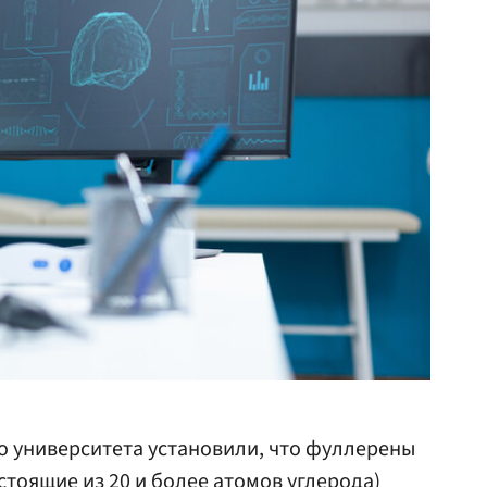
 университета установили, что фуллерены
стоящие из 20 и более атомов углерода)