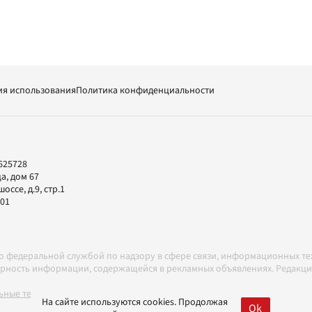
ия использования
Политика конфиденциальности
625728
а, дом 67
ссе, д.9, стр.1
-01
но федеральной службой по надзору в сфере связи, информационных т
товерность информации, содержащейся в рекламных объявлениях. Редак
ные технологии в соответствии с Правилами
На сайте используются cookies. Продолжая
Ok