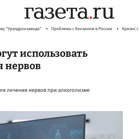
аву "Уралдронзавода"
Проблемы с бензином в России
Кризис с
гут использовать
я нервов
я лечения нервов при алкоголизме