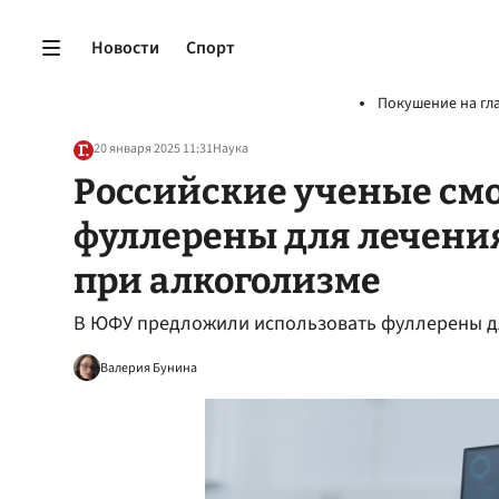
Новости
Спорт
Покушение на гл
20 января 2025 11:31
Наука
Российские ученые смо
фуллерены для лечени
при алкоголизме
В ЮФУ предложили использовать фуллерены дл
Валерия Бунина