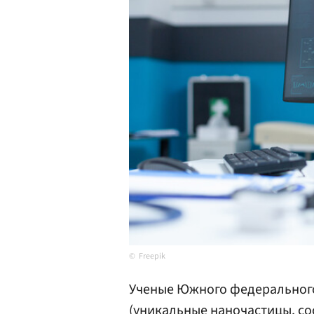
Freepik
Ученые Южного федерального
(уникальные наночастицы, со