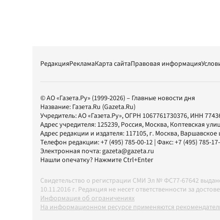
Редакция
Реклама
Карта сайта
Правовая информация
Услов
© АО «Газета.Ру» (1999-2026) – Главные новости дня
Название:
Газета.Ru
(Gazeta.Ru)
Учредитель:
АО «Газета.Ру»
, ОГРН 1067761730376, ИНН 7743
Адрес учредителя: 125239, Россия, Москва, Коптевская улиц
Адрес редакции и издателя:
117105
, г.
Москва
,
Варшавское шо
Телефон редакции:
+7 (495) 785-00-12
| Факс:
+7 (495) 785-17
Электронная почта:
gazeta@gazeta.ru
Нашли опечатку? Нажмите Ctrl+Enter
Свидетельство о регистрации СМИ Эл № ФС77-67642 выда
10.11.2016 г. Редакция не несет ответственности за дос
Информация об ограничениях
На информационном ресурсе применяются рекомендатель