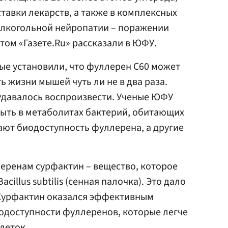
тавки лекарств, а также в комплексных
 алкогольной нейропатии – поражении
том «Газете.Ru» рассказали в ЮФУ.
ные установили, что фуллерен C60 может
 жизни мышей чуть ли не в два раза.
удавалось воспроизвести. Ученые ЮФУ
быть в метаболитах бактерий, обитающих
ют биодоступность фуллерена, а другие
еренам сурфактин – вещество, которое
illus subtilis (сенная палочка). Это дало
Сурфактин оказался эффективным
одоступности фуллеренов, которые легче
леток.