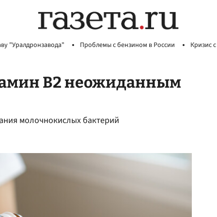
аву "Уралдронзавода"
Проблемы с бензином в России
Кризис с
тамин B2 неожиданным
вания молочнокислых бактерий