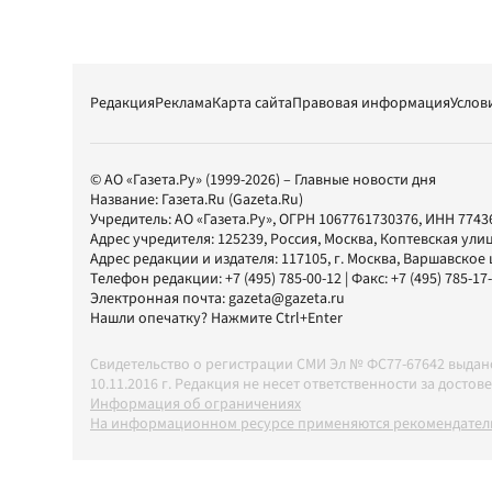
Редакция
Реклама
Карта сайта
Правовая информация
Услов
© АО «Газета.Ру» (1999-2026) – Главные новости дня
Название:
Газета.Ru
(Gazeta.Ru)
Учредитель:
АО «Газета.Ру»
, ОГРН 1067761730376, ИНН 7743
Адрес учредителя: 125239, Россия, Москва, Коптевская улиц
Адрес редакции и издателя:
117105
, г.
Москва
,
Варшавское шо
Телефон редакции:
+7 (495) 785-00-12
| Факс:
+7 (495) 785-17
Электронная почта:
gazeta@gazeta.ru
Нашли опечатку? Нажмите Ctrl+Enter
Свидетельство о регистрации СМИ Эл № ФС77-67642 выда
10.11.2016 г. Редакция не несет ответственности за дос
Информация об ограничениях
На информационном ресурсе применяются рекомендатель