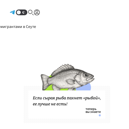
Авторизоваться
 мигрантами в Сеуте
Если сырая рыба пахнет «рыбой»,
ее лучше не есть!