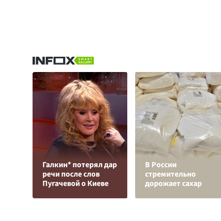
Галкин* потерял дар
В России
речи после слов
стремительно
Пугачевой о Киеве
дорожает сахар