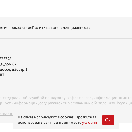
ия использования
Политика конфиденциальности
625728
а, дом 67
ссе, д.9, стр.1
-01
но федеральной службой по надзору в сфере связи, информационных т
товерность информации, содержащейся в рекламных объявлениях. Редак
ные технологии в соответствии с Правилами
На сайте используются cookies. Продолжая
Ok
использовать сайт, вы принимаете
условия