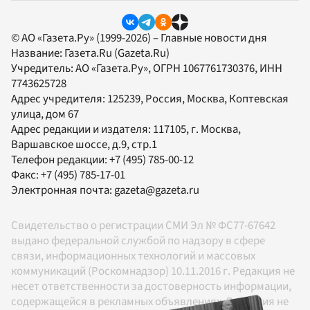
© АО «Газета.Ру» (1999-2026) – Главные новости дня
Название:
Газета.Ru
(Gazeta.Ru)
Учредитель:
АО «Газета.Ру»
, ОГРН 1067761730376, ИНН
7743625728
Адрес учредителя: 125239, Россия, Москва, Коптевская
улица, дом 67
Адрес редакции и издателя:
117105
, г.
Москва
,
Варшавское шоссе, д.9, стр.1
Телефон редакции:
+7 (495) 785-00-12
Факс:
+7 (495) 785-17-01
Электронная почта:
gazeta@gazeta.ru
Свидетельство о регистрации СМИ Эл № ФС77-67642
выдано федеральной службой по надзору в сфере
связи, информационных технологий и массовых
коммуникаций (Роскомнадзор) 10.11.2016 г. Редакция не
несет ответственности за достоверность информации,
содержащейся в рекламных объявлениях. Редакция не