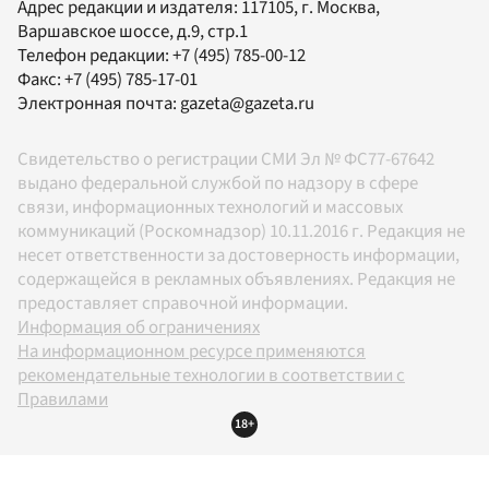
Адрес редакции и издателя:
117105
, г.
Москва
,
Варшавское шоссе, д.9, стр.1
Телефон редакции:
+7 (495) 785-00-12
Факс:
+7 (495) 785-17-01
Электронная почта:
gazeta@gazeta.ru
Свидетельство о регистрации СМИ Эл № ФС77-67642
выдано федеральной службой по надзору в сфере
связи, информационных технологий и массовых
коммуникаций (Роскомнадзор) 10.11.2016 г. Редакция не
несет ответственности за достоверность информации,
содержащейся в рекламных объявлениях. Редакция не
предоставляет справочной информации.
Информация об ограничениях
На информационном ресурсе применяются
рекомендательные технологии в соответствии с
Правилами
18+