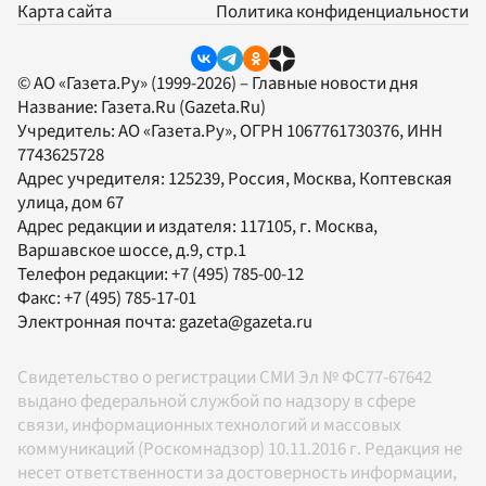
Карта сайта
Политика конфиденциальности
© АО «Газета.Ру» (1999-2026) – Главные новости дня
Название:
Газета.Ru
(Gazeta.Ru)
Учредитель:
АО «Газета.Ру»
, ОГРН 1067761730376, ИНН
7743625728
Адрес учредителя: 125239, Россия, Москва, Коптевская
улица, дом 67
Адрес редакции и издателя:
117105
, г.
Москва
,
Варшавское шоссе, д.9, стр.1
Телефон редакции:
+7 (495) 785-00-12
Факс:
+7 (495) 785-17-01
Электронная почта:
gazeta@gazeta.ru
Свидетельство о регистрации СМИ Эл № ФС77-67642
выдано федеральной службой по надзору в сфере
связи, информационных технологий и массовых
коммуникаций (Роскомнадзор) 10.11.2016 г. Редакция не
несет ответственности за достоверность информации,