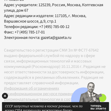
Адрес учредителя: 125239, Россия, Москва, Коптевская
улица, дом 67
Адрес редакции и издателя:
117105
, г.
Москва
,
Варшавское шоссе, д.9, стр.1
Телефон редакции:
+7 (495) 785-00-12
Факс:
+7 (495) 785-17-01
Электронная почта:
gazeta@gazeta.ru
Свидетельство о регистрации СМИ Эл № ФС77-67642
выдано федеральной службой по надзору в сфере
связи, информационных технологий и массовых
коммуникаций (Роскомнадзор) 10.11.2016 г. Редакция не
несет ответственности за достоверность информации,
содержащейся в рекламных объявлениях. Редакция не
предоставляет справочной информации.
Информация об ограничениях
На информационном ресурсе применяются
рекомендательные технологии в соответствии с
Правилами
СССР запустил человека в космос раньше, чем по
18+
всему США разрешили межрасовые браки