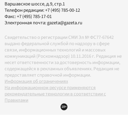
Варшавское шоссе, д.9, стр.1
Телефон редакции:
+7 (495) 785-00-12
Факс:
+7 (495) 785-17-01
Электронная почта:
gazeta@gazeta.ru
Свидетельство о регистрации СМИ Эл № ФС77-67642
выдано федеральной службой по надзору в сфере
связи, информационных технологий и массовых
коммуникаций (Роскомнадзор) 10.11.2016 г. Редакция не
несет ответственности за достоверность информации,
содержащейся в рекламных объявлениях. Редакция не
предоставляет справочной информации.
Информация об ограничениях
На информационном ресурсе применяются
рекомендательные технологии в соответствии с
Правилами
18+