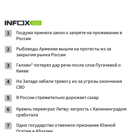
1
Госдума приняла закон о запрете на проживание в
России
2
Рыбоводы Армении вышли на протесты из-за
закрытия рынка России
3
Галкин* потерял дар речи после слов Пугачевой о
Киеве
4
На Западе забили тревогу из-за угрозы окончания
СВО
5
В России стремительно дорожает сахар
6
Кремль переиграл Литву: хитрость с Калининградом
сработала
7
Одно государство отменило признание Южной
Осетии и Абхазии