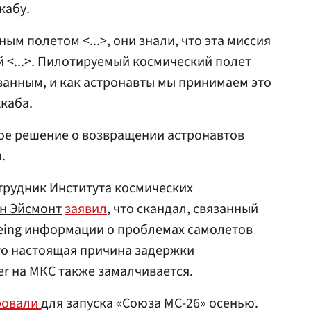
кабу.
ым полетом <...>, они знали, что эта миссия
 <...>. Пилотируемый космический полет
ованным, и как астронавты мы принимаем это
Акаба.
ое решение о возвращении астронавтов
.
трудник Института космических
н Эйсмонт
заявил
, что скандал, связанный
eing информации о проблемах самолетов
что настоящая причина задержки
er на МКС также замалчивается.
ровали
для запуска «Союза МС-26» осенью.