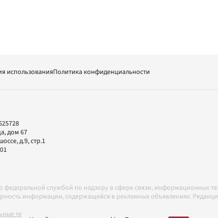
ия использования
Политика конфиденциальности
625728
а, дом 67
ссе, д.9, стр.1
-01
но федеральной службой по надзору в сфере связи, информационных т
товерность информации, содержащейся в рекламных объявлениях. Редак
ные технологии в соответствии с Правилами