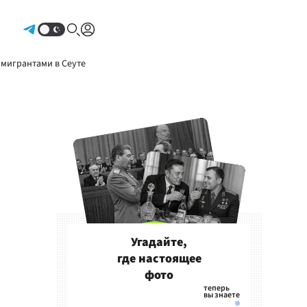
Авторизоваться
 мигрантами в Сеуте
Угадайте,
где настоящее
фото