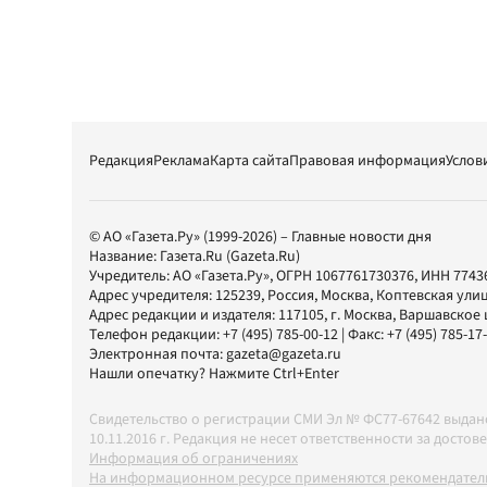
Редакция
Реклама
Карта сайта
Правовая информация
Услов
© АО «Газета.Ру» (1999-2026) – Главные новости дня
Название:
Газета.Ru
(Gazeta.Ru)
Учредитель:
АО «Газета.Ру»
, ОГРН 1067761730376, ИНН 7743
Адрес учредителя: 125239, Россия, Москва, Коптевская улиц
Адрес редакции и издателя:
117105
, г.
Москва
,
Варшавское шо
Телефон редакции:
+7 (495) 785-00-12
| Факс:
+7 (495) 785-17
Электронная почта:
gazeta@gazeta.ru
Нашли опечатку? Нажмите Ctrl+Enter
Свидетельство о регистрации СМИ Эл № ФС77-67642 выда
10.11.2016 г. Редакция не несет ответственности за дос
Информация об ограничениях
На информационном ресурсе применяются рекомендатель