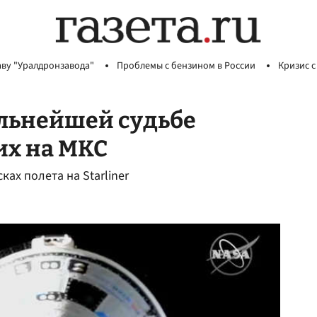
аву "Уралдронзавода"
Проблемы с бензином в России
Кризис с
альнейшей судьбе
их на МКС
ах полета на Starliner