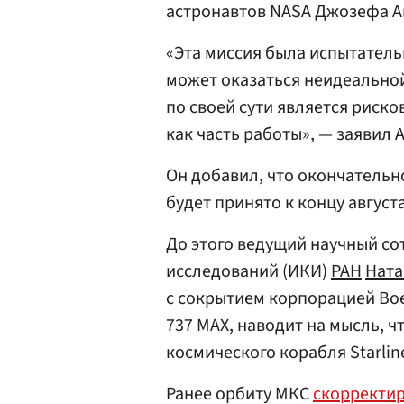
астронавтов NASA Джозефа А
«Эта миссия была испытательн
может оказаться неидеальной
по своей сути является риск
как часть работы», — заявил 
Он добавил, что окончательн
будет принято к концу августа
До этого ведущий научный со
исследований (ИКИ)
РАН
Ната
с сокрытием корпорацией Bo
737 MAX, наводит на мысль, 
космического корабля Starlin
Ранее орбиту МКС
скорректи