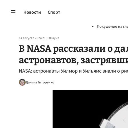
Новости
Спорт
Покушение на гл
14 августа 2024 21:53
Наука
В NASA рассказали о д
астронавтов, застрявш
NASA: астронавты Уилмор и Уильямс знали о риск
Данила Титоренко