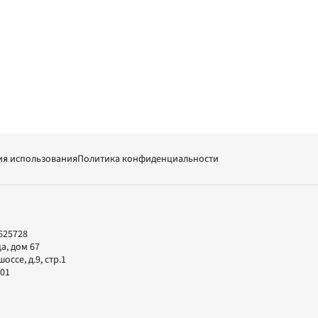
ия использования
Политика конфиденциальности
625728
а, дом 67
ссе, д.9, стр.1
-01