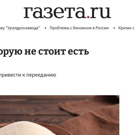
аву "Уралдронзавода"
Проблемы с бензином в России
Кризис с
орую не стоит есть
 привести к перееданию