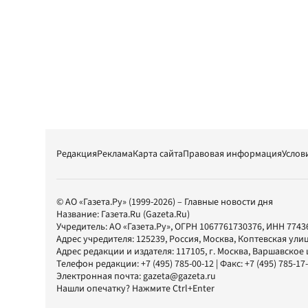
Редакция
Реклама
Карта сайта
Правовая информация
Услов
© АО «Газета.Ру» (1999-2026) – Главные новости дня
Название:
Газета.Ru
(Gazeta.Ru)
Учредитель:
АО «Газета.Ру»
, ОГРН 1067761730376, ИНН 7743
Адрес учредителя: 125239, Россия, Москва, Коптевская улиц
Адрес редакции и издателя:
117105
, г.
Москва
,
Варшавское шо
Телефон редакции:
+7 (495) 785-00-12
| Факс:
+7 (495) 785-17
Электронная почта:
gazeta@gazeta.ru
Нашли опечатку? Нажмите Ctrl+Enter