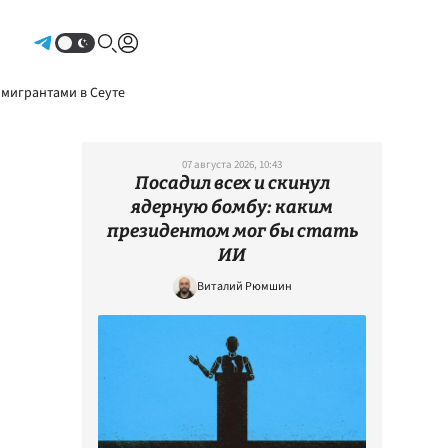
Авторизоваться
 мигрантами в Сеуте
07 августа 2026, 10:43
Посадил всех и скинул
ядерную бомбу: каким
президентом мог бы стать
ИИ
Виталий Рюмшин