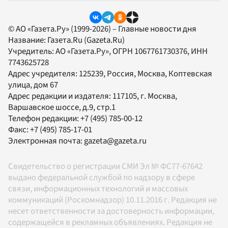
© АО «Газета.Ру» (1999-2026) – Главные новости дня
Название:
Газета.Ru
(Gazeta.Ru)
Учредитель:
АО «Газета.Ру»
, ОГРН 1067761730376, ИНН
7743625728
Адрес учредителя: 125239, Россия, Москва, Коптевская
улица, дом 67
Адрес редакции и издателя:
117105
, г.
Москва
,
Варшавское шоссе, д.9, стр.1
Телефон редакции:
+7 (495) 785-00-12
Факс:
+7 (495) 785-17-01
Электронная почта:
gazeta@gazeta.ru
Свидетельство о регистрации СМИ Эл № ФС77-67642
выдано федеральной службой по надзору в сфере
связи, информационных технологий и массовых
коммуникаций (Роскомнадзор) 10.11.2016 г. Редакция не
несет ответственности за достоверность информации,
содержащейся в рекламных объявлениях. Редакция не