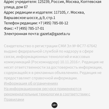
Адрес учредителя: 125239, Россия, Москва, Коптевская
улица, дом 67
Адрес редакции и издателя:
117105
, г.
Москва
,
Варшавское шоссе, д.9, стр.1
Телефон редакции:
+7 (495) 785-00-12
Факс:
+7 (495) 785-17-01
Электронная почта:
gazeta@gazeta.ru
Свидетельство о регистрации СМИ Эл № ФС77-67642
выдано федеральной службой по надзору в сфере
связи, информационных технологий и массовых
коммуникаций (Роскомнадзор) 10.11.2016 г. Редакция не
несет ответственности за достоверность информации,
содержащейся в рекламных объявлениях. Редакция не
предоставляет справочной информации.
Информация об ограничениях
На информационном ресурсе применяются
рекомендательные технологии в соответствии с
Правилами
18+