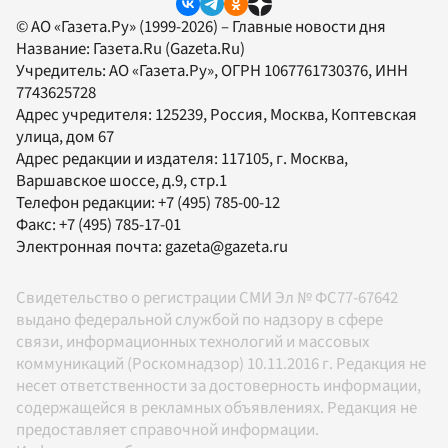
© АО «Газета.Ру» (1999-2026) – Главные новости дня
Название:
Газета.Ru
(Gazeta.Ru)
Учредитель:
АО «Газета.Ру»
, ОГРН 1067761730376, ИНН
7743625728
Адрес учредителя: 125239, Россия, Москва, Коптевская
улица, дом 67
Адрес редакции и издателя:
117105
, г.
Москва
,
Варшавское шоссе, д.9, стр.1
Телефон редакции:
+7 (495) 785-00-12
Факс:
+7 (495) 785-17-01
Электронная почта:
gazeta@gazeta.ru
Свидетельство о регистрации СМИ Эл № ФС77-67642
выдано федеральной службой по надзору в сфере
связи, информационных технологий и массовых
коммуникаций (Роскомнадзор) 10.11.2016 г. Редакция не
несет ответственности за достоверность информации,
содержащейся в рекламных объявлениях. Редакция не
предоставляет справочной информации.