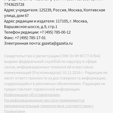
7743625728
Адрес учредителя: 125239, Россия, Москва, Коптевская
улица, дом 67
Адрес редакции и издателя:
117105
, г.
Москва
,
Варшавское шоссе, д.9, стр.1
Телефон редакции:
+7 (495) 785-00-12
Факс:
+7 (495) 785-17-01
Электронная почта:
gazeta@gazeta.ru
Свидетельство о регистрации СМИ Эл № ФС77-67642
выдано федеральной службой по надзору в сфере
связи, информационных технологий и массовых
коммуникаций (Роскомнадзор) 10.11.2016 г. Редакция не
несет ответственности за достоверность информации,
содержащейся в рекламных объявлениях. Редакция не
предоставляет справочной информации.
Информация об ограничениях
На информационном ресурсе применяются
рекомендательные технологии в соответствии с
Правилами