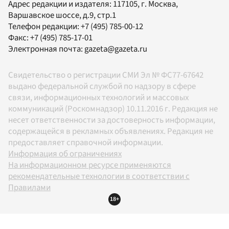
Адрес редакции и издателя:
117105
, г.
Москва
,
Варшавское шоссе, д.9, стр.1
Телефон редакции:
+7 (495) 785-00-12
Факс:
+7 (495) 785-17-01
Электронная почта:
gazeta@gazeta.ru
Свидетельство о регистрации СМИ Эл № ФС77-67642
выдано федеральной службой по надзору в сфере
связи, информационных технологий и массовых
коммуникаций (Роскомнадзор) 10.11.2016 г. Редакция не
несет ответственности за достоверность информации,
содержащейся в рекламных объявлениях. Редакция не
предоставляет справочной информации.
Информация об ограничениях
На информационном ресурсе применяются
рекомендательные технологии в соответствии с
Правилами
18+