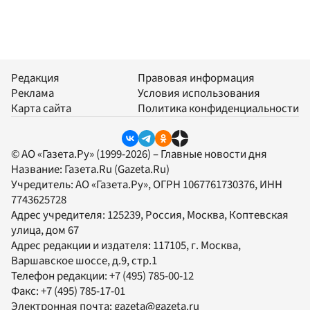
Редакция
Правовая информация
Реклама
Условия использования
Карта сайта
Политика конфиденциальности
© АО «Газета.Ру» (1999-2026) – Главные новости дня
Название:
Газета.Ru
(Gazeta.Ru)
Учредитель:
АО «Газета.Ру»
, ОГРН 1067761730376, ИНН
7743625728
Адрес учредителя: 125239, Россия, Москва, Коптевская
улица, дом 67
Адрес редакции и издателя:
117105
, г.
Москва
,
Варшавское шоссе, д.9, стр.1
Телефон редакции:
+7 (495) 785-00-12
Факс:
+7 (495) 785-17-01
Электронная почта:
gazeta@gazeta.ru