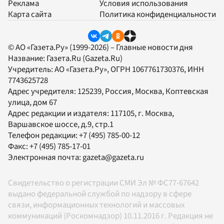
Реклама
Условия использования
Карта сайта
Политика конфиденциальности
© АО «Газета.Ру» (1999-2026) – Главные новости дня
Название:
Газета.Ru
(Gazeta.Ru)
Учредитель:
АО «Газета.Ру»
, ОГРН 1067761730376, ИНН
7743625728
Адрес учредителя: 125239, Россия, Москва, Коптевская
улица, дом 67
Адрес редакции и издателя:
117105
, г.
Москва
,
Варшавское шоссе, д.9, стр.1
Телефон редакции:
+7 (495) 785-00-12
Факс:
+7 (495) 785-17-01
Электронная почта:
gazeta@gazeta.ru
Свидетельство о регистрации СМИ Эл № ФС77-67642
выдано федеральной службой по надзору в сфере
связи, информационных технологий и массовых
коммуникаций (Роскомнадзор) 10.11.2016 г. Редакция не