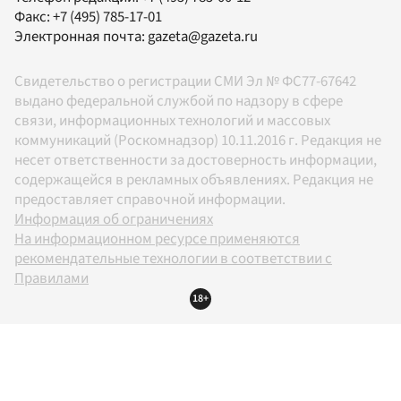
Факс:
+7 (495) 785-17-01
Электронная почта:
gazeta@gazeta.ru
Свидетельство о регистрации СМИ Эл № ФС77-67642
выдано федеральной службой по надзору в сфере
связи, информационных технологий и массовых
коммуникаций (Роскомнадзор) 10.11.2016 г. Редакция не
несет ответственности за достоверность информации,
содержащейся в рекламных объявлениях. Редакция не
предоставляет справочной информации.
Информация об ограничениях
На информационном ресурсе применяются
рекомендательные технологии в соответствии с
Правилами
18+