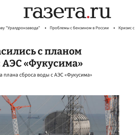
аву "Уралдронзавода"
Проблемы с бензином в России
Кризис с
асились с планом
с АЭС «Фукусима»
а плана сброса воды с АЭС «Фукусима»