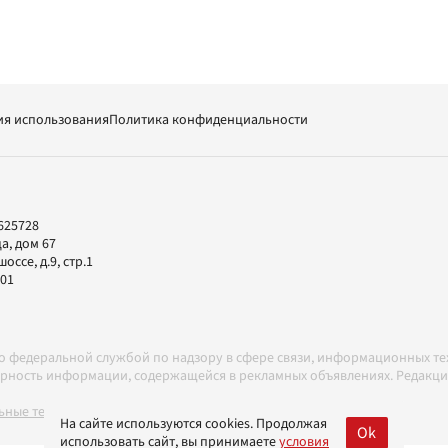
ия использования
Политика конфиденциальности
625728
а, дом 67
ссе, д.9, стр.1
-01
но федеральной службой по надзору в сфере связи, информационных т
товерность информации, содержащейся в рекламных объявлениях. Редак
ные технологии в соответствии с Правилами
На сайте используются cookies. Продолжая
Ok
использовать сайт, вы принимаете
условия