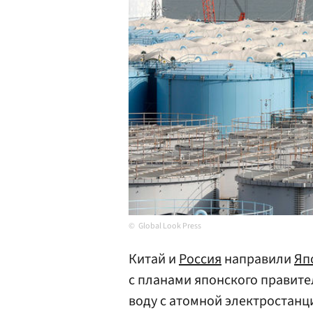
Global Look Press
Китай и
Россия
направили
Яп
с планами японского правите
воду с атомной электростанци