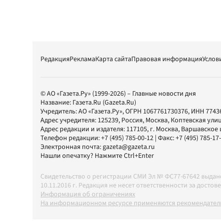
Редакция
Реклама
Карта сайта
Правовая информация
Услов
© АО «Газета.Ру» (1999-2026) – Главные новости дня
Название:
Газета.Ru
(Gazeta.Ru)
Учредитель:
АО «Газета.Ру»
, ОГРН 1067761730376, ИНН 7743
Адрес учредителя: 125239, Россия, Москва, Коптевская улиц
Адрес редакции и издателя:
117105
, г.
Москва
,
Варшавское шо
Телефон редакции:
+7 (495) 785-00-12
| Факс:
+7 (495) 785-17
Электронная почта:
gazeta@gazeta.ru
Нашли опечатку? Нажмите Ctrl+Enter
Свидетельство о регистрации СМИ Эл № ФС77-67642 выда
10.11.2016 г. Редакция не несет ответственности за дос
Информация об ограничениях
На информационном ресурсе применяются рекомендатель