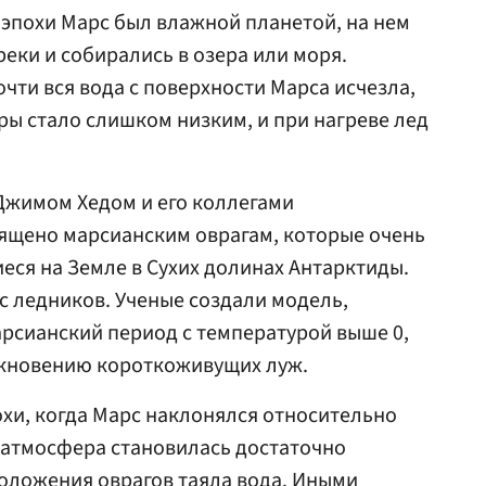
эпохи Марс был влажной планетой, на нем
еки и собирались в озера или моря.
чти вся вода с поверхности Марса исчезла,
ы стало слишком низким, и при нагреве лед
жимом Хедом и его коллегами
вящено марсианским оврагам, которые очень
еся на Земле в Сухих долинах Антарктиды.
 с ледников. Ученые создали модель,
рсианский период с температурой выше 0,
икновению короткоживущих луж.
охи, когда Марс наклонялся относительно
, атмосфера становилась достаточно
положения оврагов таяла вода. Иными