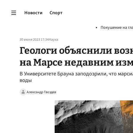
Новости
Спорт
Покушение на гл
30 июня 2023 17:34
Наука
Геологи объяснили воз
на Марсе недавним из
В Университете Брауна заподозрили, что марси
воды
Александр Гвоздев