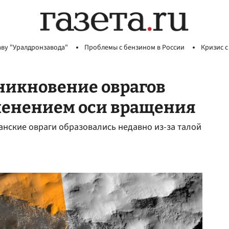
аву "Уралдронзавода"
Проблемы с бензином в России
Кризис с
никновение оврагов
менением оси вращения
анские овраги образовались недавно из-за талой