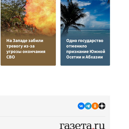
На Западе забили
Одно государство
Л
тревогу из-за
отменило
з
угрозы окончания
признание Южной
в
СВО
Осетии и Абхазии
р