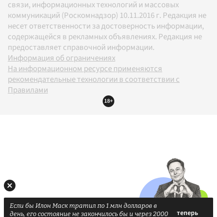
связи, информационных технологий и массовых
коммуникаций (Роскомнадзор) 10.11.2016 г. Редакция не
несет ответственности за достоверность информации,
содержащейся в рекламных объявлениях. Редакция не
предоставляет справочной информации.
Информация об ограничениях
На информационном ресурсе применяются
рекомендательные технологии в соответствии с
Правилами
18+
Если бы Илон Маск тратил по 1 млн долларов в
день, его состояние не закончилось бы и через 2000