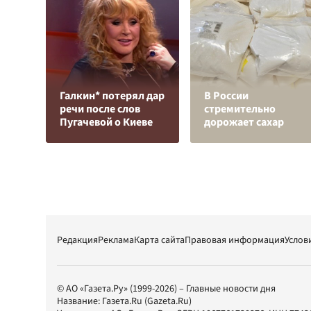
Галкин* потерял дар
В России
речи после слов
стремительно
Пугачевой о Киеве
дорожает сахар
Редакция
Реклама
Карта сайта
Правовая информация
Услов
© АО «Газета.Ру» (1999-2026) – Главные новости дня
Название:
Газета.Ru
(Gazeta.Ru)