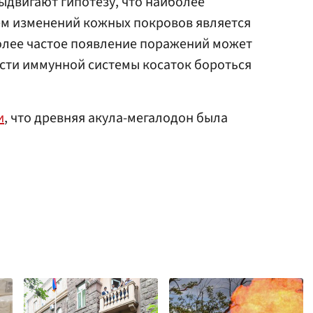
двигают гипотезу, что наиболее
м изменений кожных покровов является
олее частое появление поражений может
сти иммунной системы косаток бороться
и
, что древняя акула-мегалодон была