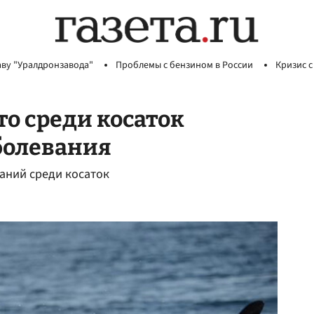
аву "Уралдронзавода"
Проблемы с бензином в России
Кризис с
то среди косаток
болевания
аний среди косаток