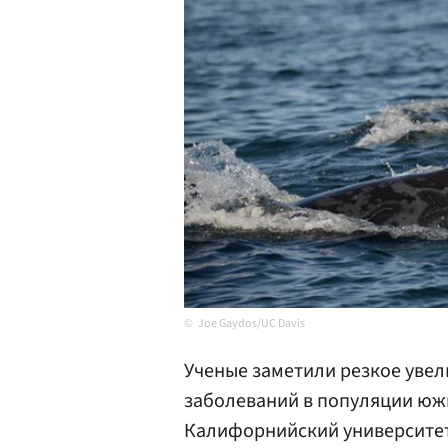
Joe Gaydos/UC Davis
Ученые заметили резкое уве
заболеваний в популяции юж
Калифорнийский университет 