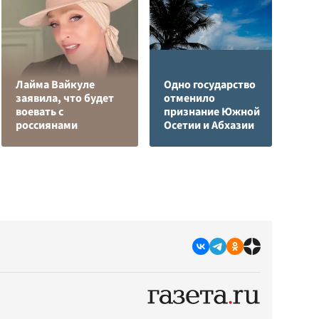
Лайма Вайкуле
Одно государство
заявила, что будет
отменило
Я
воевать с
признание Южной
д
россиянами
Осетии и Абхазии
о