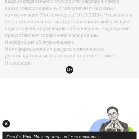
выдано федеральной службой по надзору в сфере
связи, информационных технологий и массовых
коммуникаций (Роскомнадзор) 10.11.2016 г. Редакция не
несет ответственности за достоверность информации,
содержащейся в рекламных объявлениях. Редакция не
предоставляет справочной информации.
Информация об ограничениях
На информационном ресурсе применяются
рекомендательные технологии в соответствии с
Правилами
18+
Если бы Илон Маск тратил по 1 млн долларов в