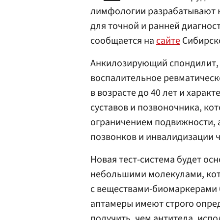
лимфологии разрабатывают н
для точной и ранней диагнос
сообщается на
сайте
Сибирско
Анкилозирующий спондилит, 
воспалительное ревматическо
в возрасте до 40 лет и хара
суставов и позвоночника, ко
ограничением подвижности, 
позвонков и инвалидизации ч
Новая тест-система будет ос
небольшими молекулами, ко
с веществами-биомаркерами б
аптамеры имеют строго опред
получить, чем антитела, испо