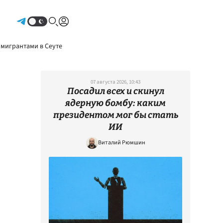
Авторизоваться
 мигрантами в Сеуте
07 августа 2026, 10:43
Посадил всех и скинул
ядерную бомбу: каким
президентом мог бы стать
ИИ
Виталий Рюмшин