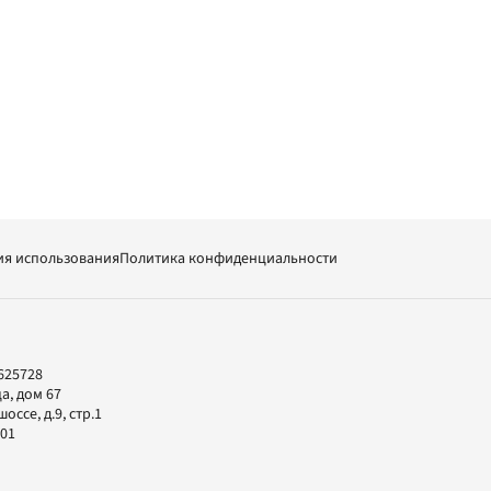
ия использования
Политика конфиденциальности
625728
а, дом 67
ссе, д.9, стр.1
-01