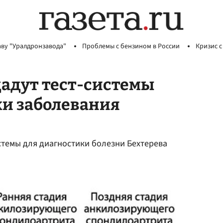
аву "Уралдронзавода"
Проблемы с бензином в России
Кризис с
дадут тест-системы
ки заболевания
стемы для диагностики болезни Бехтерева