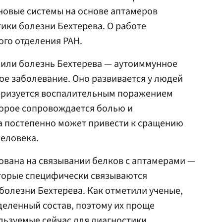
овые системы на основе аптамеров
тики болезни Бехтерева. О работе
го отделения РАН.
или болезнь Бехтерева — аутоиммунное
е заболевание. Оно развивается у людей
ктеризуется воспалительным поражением
торое сопровождается болью и
а постепенно может привести к сращению
еловека.
нована на связывании белков с аптамерами —
торые специфически связываются
олезни Бехтерева. Как отметили ученые,
еленный состав, поэтому их проще
льзуемые сейчас для диагностики.