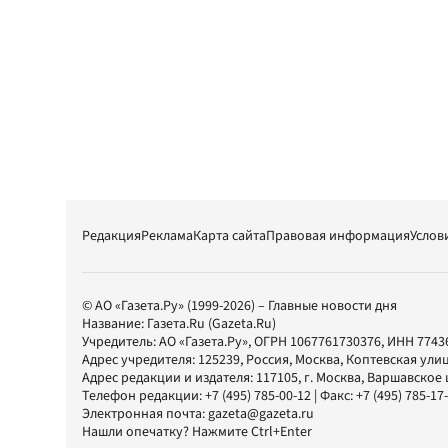
Редакция
Реклама
Карта сайта
Правовая информация
Услов
© АО «Газета.Ру» (1999-2026) – Главные новости дня
Название:
Газета.Ru
(Gazeta.Ru)
Учредитель:
АО «Газета.Ру»
, ОГРН 1067761730376, ИНН 7743
Адрес учредителя: 125239, Россия, Москва, Коптевская улиц
Адрес редакции и издателя:
117105
, г.
Москва
,
Варшавское шо
Телефон редакции:
+7 (495) 785-00-12
| Факс:
+7 (495) 785-17
Электронная почта:
gazeta@gazeta.ru
Нашли опечатку? Нажмите Ctrl+Enter