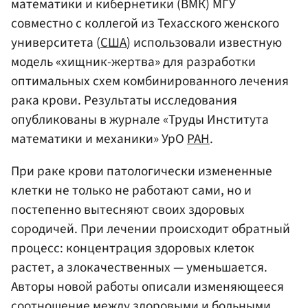
математики и кибернетики (ВМК) МГУ
совместно с коллегой из Техасского женского
университета (
США
) использовали известную
модель «хищник-жертва» для разработки
оптимальных схем комбинированного лечения
рака крови. Результаты исследования
опубликованы в журнале «Труды Института
математики и механики» УрО
РАН
.
При раке крови патологически измененные
клетки не только не работают сами, но и
постепенно вытесняют своих здоровых
сородичей. При лечении происходит обратный
процесс: концентрация здоровых клеток
растет, а злокачественных — уменьшается.
Авторы новой работы описали изменяющееся
соотношение между здоровыми и больными