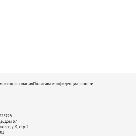
ия использования
Политика конфиденциальности
625728
а, дом 67
ссе, д.9, стр.1
-01