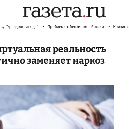
аву "Уралдронзавода"
Проблемы с бензином в России
Кризис с
иртуальная реальность
тично заменяет наркоз