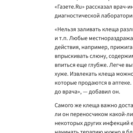
«Газете.Ru» рассказал врач-и
диагностической лаборатори
«Нельзя заливать клеща разл
и т.п. Любые местнораздраж
действия, например, прижиг
впрыскивать слюну, содержимо
впиться еще глубже. Легче вы
хуже. Извлекать клеща можн
которые продаются в аптеке. 
до врача», — добавил он.
Самого же клеща важно доста
ли он переносчиком какой-ли
некоторых других инфекций 
начинать терапию нужно в бл