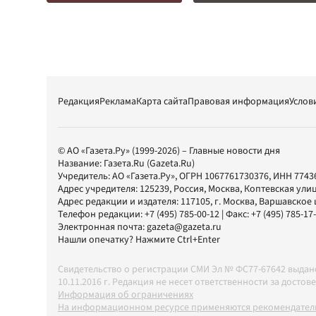
Редакция
Реклама
Карта сайта
Правовая информация
Услов
© АО «Газета.Ру» (1999-2026) – Главные новости дня
Название:
Газета.Ru
(Gazeta.Ru)
Учредитель:
АО «Газета.Ру»
, ОГРН 1067761730376, ИНН 7743
Адрес учредителя: 125239, Россия, Москва, Коптевская улиц
Адрес редакции и издателя:
117105
, г.
Москва
,
Варшавское шо
Телефон редакции:
+7 (495) 785-00-12
| Факс:
+7 (495) 785-17
Электронная почта:
gazeta@gazeta.ru
Нашли опечатку? Нажмите Ctrl+Enter
Свидетельство о регистрации СМИ Эл № ФС77-67642 выда
10.11.2016 г. Редакция не несет ответственности за дос
Информация об ограничениях
На информационном ресурсе применяются рекомендатель