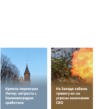
Кремль переиграл
На Западе забили
Л
Литву: хитрость с
тревогу из-за
з
Калининградом
угрозы окончания
в
сработала
СВО
р