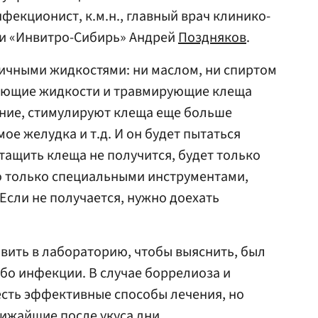
нфекционист, к.м.н., главный врач клинико-
и «Инвитро-Сибирь» Андрей
Поздняков
.
ичными жидкостями: ни маслом, ни спиртом
ающие жидкости и травмирующие клеща
ание, стимулируют клеща еще больше
е желудка и т.д. И он будет пытаться
тащить клеща не получится, будет только
о только специальными инструментами,
Если не получается, нужно доехать
вить в лабораторию, чтобы выяснить, был
бо инфекции. В случае боррелиоза и
есть эффективные способы лечения, но
ижайшие после укуса дни.