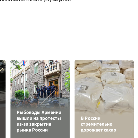
Рыбоводы Армении
вышли на протесты
В России
из-за закрытия
стремительно
рынка России
дорожает сахар