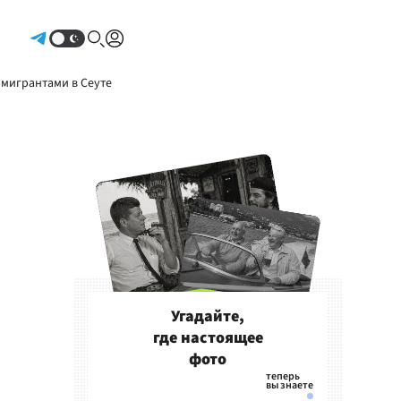
Авторизоваться
 мигрантами в Сеуте
Угадайте,
где настоящее
фото