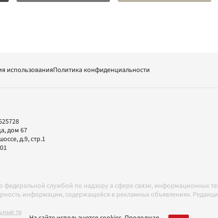
ия использования
Политика конфиденциальности
625728
а, дом 67
ссе, д.9, стр.1
-01
но федеральной службой по надзору в сфере связи, информационных т
товерность информации, содержащейся в рекламных объявлениях. Редак
ные технологии в соответствии с Правилами