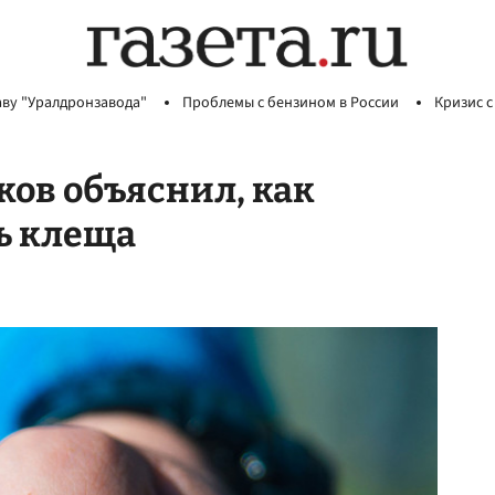
аву "Уралдронзавода"
Проблемы с бензином в России
Кризис с
ов объяснил, как
ь клеща