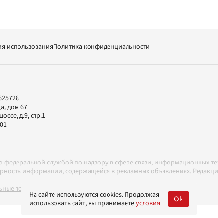
ия использования
Политика конфиденциальности
625728
а, дом 67
ссе, д.9, стр.1
-01
но федеральной службой по надзору в сфере связи, информационных т
товерность информации, содержащейся в рекламных объявлениях. Редак
ные технологии в соответствии с Правилами
На сайте используются cookies. Продолжая
Ok
использовать сайт, вы принимаете
условия