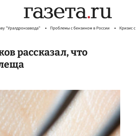
аву "Уралдронзавода"
Проблемы с бензином в России
Кризис с
в рассказал, что
клеща