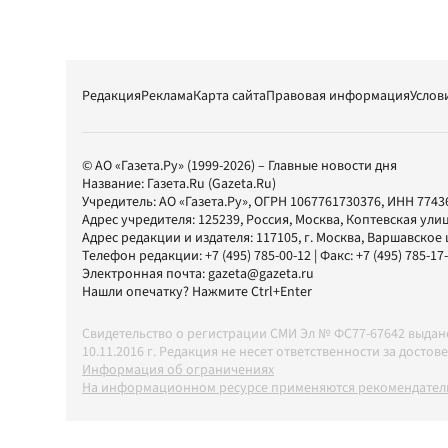
Редакция
Реклама
Карта сайта
Правовая информация
Услов
© АО «Газета.Ру» (1999-2026) – Главные новости дня
Название:
Газета.Ru
(Gazeta.Ru)
Учредитель:
АО «Газета.Ру»
, ОГРН 1067761730376, ИНН 7743
Адрес учредителя: 125239, Россия, Москва, Коптевская улиц
Адрес редакции и издателя:
117105
, г.
Москва
,
Варшавское шо
Телефон редакции:
+7 (495) 785-00-12
| Факс:
+7 (495) 785-17
Электронная почта:
gazeta@gazeta.ru
Нашли опечатку? Нажмите Ctrl+Enter
Свидетельство о регистрации СМИ Эл № ФС77-67642 выда
10.11.2016 г. Редакция не несет ответственности за дос
Информация об ограничениях
На информационном ресурсе применяются рекомендатель