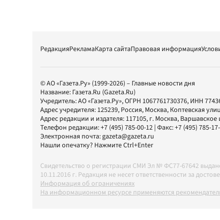
Редакция
Реклама
Карта сайта
Правовая информация
Услов
© АО «Газета.Ру» (1999-2026) – Главные новости дня
Название:
Газета.Ru
(Gazeta.Ru)
Учредитель:
АО «Газета.Ру»
, ОГРН 1067761730376, ИНН 7743
Адрес учредителя: 125239, Россия, Москва, Коптевская улиц
Адрес редакции и издателя:
117105
, г.
Москва
,
Варшавское шо
Телефон редакции:
+7 (495) 785-00-12
| Факс:
+7 (495) 785-17
Электронная почта:
gazeta@gazeta.ru
Нашли опечатку? Нажмите Ctrl+Enter
Свидетельство о регистрации СМИ Эл № ФС77-67642 выда
10.11.2016 г. Редакция не несет ответственности за дос
Информация об ограничениях
На информационном ресурсе применяются рекомендатель