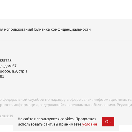
ия использования
Политика конфиденциальности
625728
а, дом 67
ссе, д.9, стр.1
-01
но федеральной службой по надзору в сфере связи, информационных т
товерность информации, содержащейся в рекламных объявлениях. Редак
ные технологии в соответствии с Правилами
На сайте используются cookies. Продолжая
Ok
использовать сайт, вы принимаете
условия