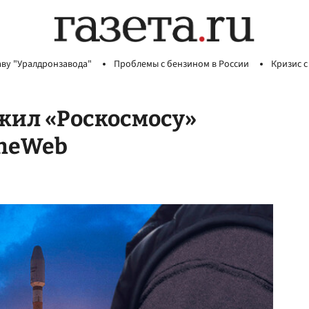
аву "Уралдронзавода"
Проблемы с бензином в России
Кризис с
жил «Роскосмосу»
OneWeb