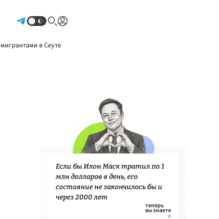
Авторизоваться
 мигрантами в Сеуте
Если бы Илон Маск тратил по 1
млн долларов в день, его
состояние не закончилось бы и
через 2000 лет