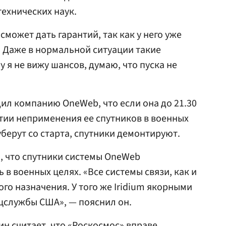
технических наук.
сможет дать гарантий, так как у него уже
 Даже в нормальной ситуации такие
у я не вижу шансов, думаю, что пуска не
ил компанию OneWeb, что если она до 21.30
нтии неприменения ее спутников в военных
 уберут со старта, спутники демонтируют.
, что спутники системы OneWeb
 в военных целях. «Все системы связи, как и
го назначения. У того же Iridium якорными
цслужбы США», — пояснил он.
н считает, что «Роскосмос» вправе