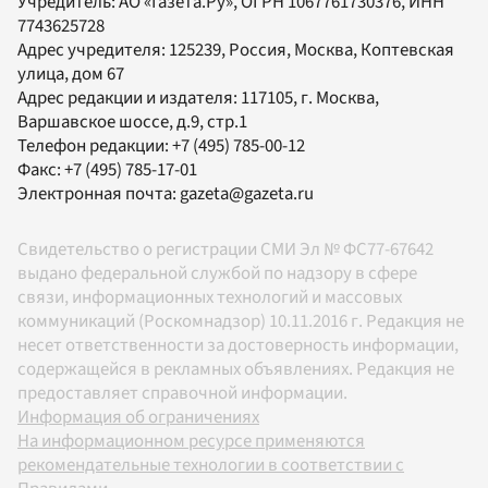
Учредитель:
АО «Газета.Ру»
, ОГРН 1067761730376, ИНН
7743625728
Адрес учредителя: 125239, Россия, Москва, Коптевская
улица, дом 67
Адрес редакции и издателя:
117105
, г.
Москва
,
Варшавское шоссе, д.9, стр.1
Телефон редакции:
+7 (495) 785-00-12
Факс:
+7 (495) 785-17-01
Электронная почта:
gazeta@gazeta.ru
Свидетельство о регистрации СМИ Эл № ФС77-67642
выдано федеральной службой по надзору в сфере
связи, информационных технологий и массовых
коммуникаций (Роскомнадзор) 10.11.2016 г. Редакция не
несет ответственности за достоверность информации,
содержащейся в рекламных объявлениях. Редакция не
предоставляет справочной информации.
Информация об ограничениях
На информационном ресурсе применяются
рекомендательные технологии в соответствии с