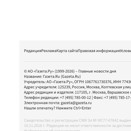
Редакция
Реклама
Карта сайта
Правовая информация
Услов
© АО «Газета.Ру» (1999-2026) – Главные новости дня
Название:
Газета.Ru
(Gazeta.Ru)
Учредитель:
АО «Газета.Ру»
, ОГРН 1067761730376, ИНН 7743
Адрес учредителя: 125239, Россия, Москва, Коптевская улиц
Адрес редакции и издателя:
117105
, г.
Москва
,
Варшавское шо
Телефон редакции:
+7 (495) 785-00-12
| Факс:
+7 (495) 785-17
Электронная почта:
gazeta@gazeta.ru
Нашли опечатку? Нажмите Ctrl+Enter
Свидетельство о регистрации СМИ Эл № ФС77-67642 выда
10.11.2016 г. Редакция не несет ответственности за дос
Информация об ограничениях