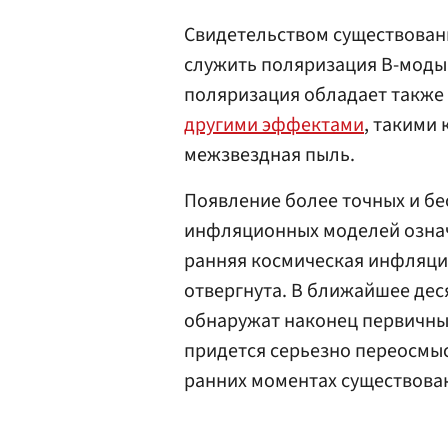
Свидетельством существован
служить поляризация B-моды 
поляризация обладает также 
другими эффектами
, такими
межзвездная пыль.
Появление более точных и б
инфляционных моделей означа
ранняя космическая инфляци
отвергнута. В ближайшее де
обнаружат наконец первичны
придется серьезно переосмыс
ранних моментах существова