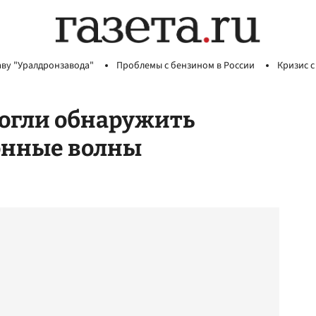
аву "Уралдронзавода"
Проблемы с бензином в России
Кризис с
могли обнаружить
онные волны