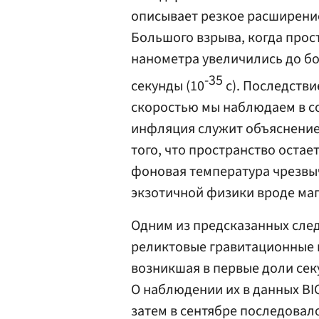
описывает резкое расширение
Большого взрыва, когда прос
нанометра увеличились до бо
-35
секунды (10
с). Последстви
скоростью мы наблюдаем в с
инфляция служит объяснение
того, что пространство остае
фоновая температура чрезвы
экзотичной физики вроде ма
Одним из предсказанных сле
реликтовые гравитационные 
возникшая в первые доли се
О наблюдении их в данных B
затем в сентябре последовал