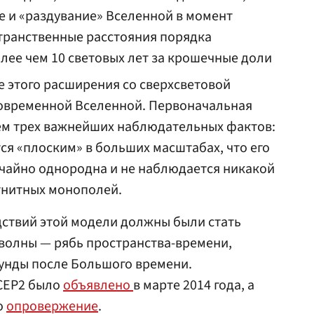
 и «раздувание» Вселенной в момент
транственные расстояния порядка
лее чем 10 световых лет за крошечные доли
е этого расширения со сверхсветовой
овременной Вселенной. Первоначальная
м трех важнейших наблюдательных фактов:
тся «плоским» в больших масштабах, что его
чайно однородна и не наблюдается никакой
гнитных монополей.
дствий этой модели должны были стать
волны — рябь пространства-времени,
кунды после Большого времени.
ICEP2 было
объявлено
в марте 2014 года, а
о
опровержение
.