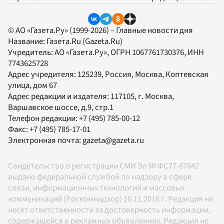
© АО «Газета.Ру» (1999-2026) – Главные новости дня
Название:
Газета.Ru
(Gazeta.Ru)
Учредитель:
АО «Газета.Ру»
, ОГРН 1067761730376, ИНН
7743625728
Адрес учредителя: 125239, Россия, Москва, Коптевская
улица, дом 67
Адрес редакции и издателя:
117105
, г.
Москва
,
Варшавское шоссе, д.9, стр.1
Телефон редакции:
+7 (495) 785-00-12
Факс:
+7 (495) 785-17-01
Электронная почта:
gazeta@gazeta.ru
Свидетельство о регистрации СМИ Эл № ФС77-67642
выдано федеральной службой по надзору в сфере
связи, информационных технологий и массовых
коммуникаций (Роскомнадзор) 10.11.2016 г. Редакция не
несет ответственности за достоверность информации,
содержащейся в рекламных объявлениях. Редакция не