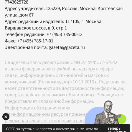
7743625728
Адрес учредителя: 125239, Россия, Москва, Коптевская
улица, дом 67
Адрес редакции и издателя:
117105
, г.
Москва
,
Варшавское шоссе, д.9, стр.1
Телефон редакции:
+7 (495) 785-00-12
Факс:
+7 (495) 785-17-01
Электронная почта:
gazeta@gazeta.ru
Свидетельство о регистрации СМИ Эл № ФС77-67642
выдано федеральной службой по надзору в сфере
связи, информационных технологий и массовых
коммуникаций (Роскомнадзор) 10.11.2016 г. Редакция не
несет ответственности за достоверность информации,
содержащейся в рекламных объявлениях. Редакция не
предоставляет справочной информации.
Информация об ограничениях
На информационном ресурсе применяются
рекомендательные технологии в соответствии с
Правилами
СССР запустил человека в космос раньше, чем по