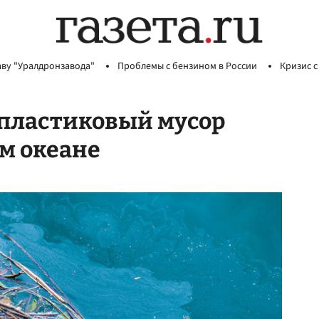
аву "Уралдронзавода"
Проблемы с бензином в России
Кризис с
 пластиковый мусор
м океане