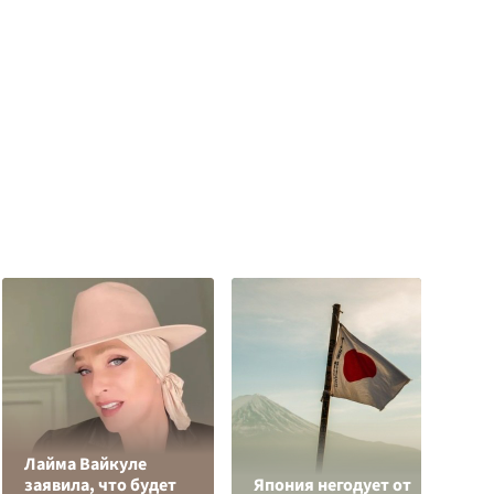
Лайма Вайкуле
О
заявила, что будет
Япония негодует от
о