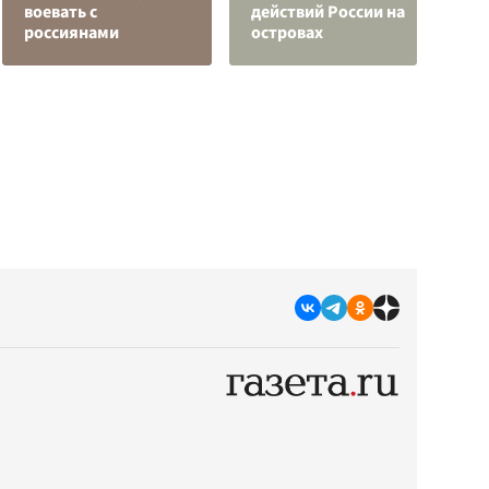
воевать с
действий России на
п
россиянами
островах
О