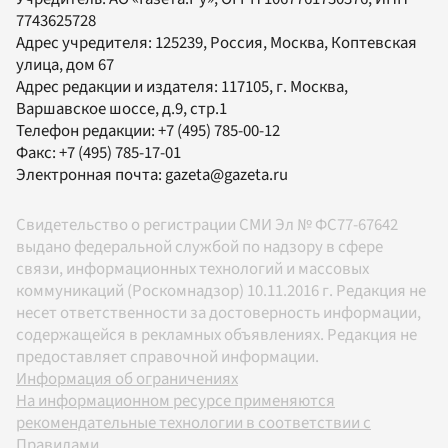
7743625728
Адрес учредителя: 125239, Россия, Москва, Коптевская
улица, дом 67
Адрес редакции и издателя:
117105
, г.
Москва
,
Варшавское шоссе, д.9, стр.1
Телефон редакции:
+7 (495) 785-00-12
Факс:
+7 (495) 785-17-01
Электронная почта:
gazeta@gazeta.ru
Свидетельство о регистрации СМИ Эл № ФС77-67642
выдано федеральной службой по надзору в сфере
связи, информационных технологий и массовых
коммуникаций (Роскомнадзор) 10.11.2016 г. Редакция не
несет ответственности за достоверность информации,
содержащейся в рекламных объявлениях. Редакция не
предоставляет справочной информации.
Информация об ограничениях
На информационном ресурсе применяются
рекомендательные технологии в соответствии с
Правилами