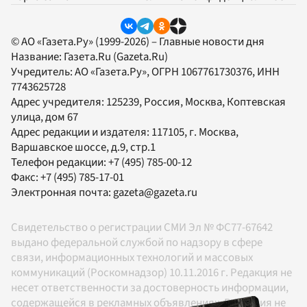
© АО «Газета.Ру» (1999-2026) – Главные новости дня
Название:
Газета.Ru
(Gazeta.Ru)
Учредитель:
АО «Газета.Ру»
, ОГРН 1067761730376, ИНН
7743625728
Адрес учредителя: 125239, Россия, Москва, Коптевская
улица, дом 67
Адрес редакции и издателя:
117105
, г.
Москва
,
Варшавское шоссе, д.9, стр.1
Телефон редакции:
+7 (495) 785-00-12
Факс:
+7 (495) 785-17-01
Электронная почта:
gazeta@gazeta.ru
Свидетельство о регистрации СМИ Эл № ФС77-67642
выдано федеральной службой по надзору в сфере
связи, информационных технологий и массовых
коммуникаций (Роскомнадзор) 10.11.2016 г. Редакция не
несет ответственности за достоверность информации,
содержащейся в рекламных объявлениях. Редакция не