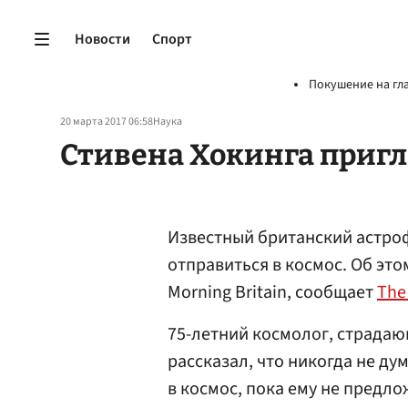
Новости
Спорт
Покушение на гл
20 марта 2017 06:58
Наука
Стивена Хокинга пригл
Известный британский астроф
отправиться в космос. Об это
Morning Britain, сообщает
The
75-летний космолог, страда
рассказал, что никогда не ду
в космос, пока ему не предл