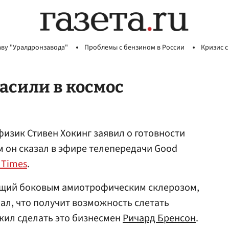
аву "Уралдронзавода"
Проблемы с бензином в России
Кризис с
асили в космос
изик Стивен Хокинг заявил о готовности
м он сказал в эфире телепередачи Good
 Times
.
ющий боковым амиотрофическим склерозом,
мал, что получит возможность слетать
ожил сделать это бизнесмен
Ричард Бренсон
.