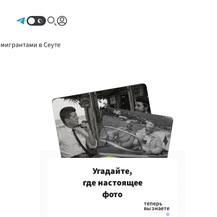
Авторизоваться
 мигрантами в Сеуте
Угадайте,
где настоящее
фото