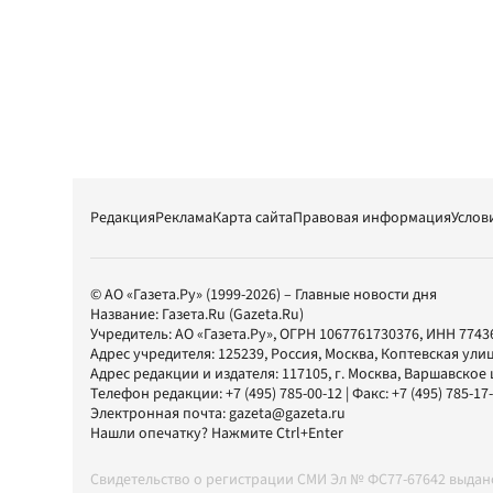
Редакция
Реклама
Карта сайта
Правовая информация
Услов
© АО «Газета.Ру» (1999-2026) – Главные новости дня
Название:
Газета.Ru
(Gazeta.Ru)
Учредитель:
АО «Газета.Ру»
, ОГРН 1067761730376, ИНН 7743
Адрес учредителя: 125239, Россия, Москва, Коптевская улиц
Адрес редакции и издателя:
117105
, г.
Москва
,
Варшавское шо
Телефон редакции:
+7 (495) 785-00-12
| Факс:
+7 (495) 785-17
Электронная почта:
gazeta@gazeta.ru
Нашли опечатку? Нажмите Ctrl+Enter
Свидетельство о регистрации СМИ Эл № ФС77-67642 выда