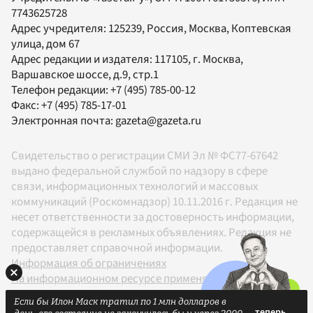
7743625728
Адрес учредителя: 125239, Россия, Москва, Коптевская
улица, дом 67
Адрес редакции и издателя:
117105
, г.
Москва
,
Варшавское шоссе, д.9, стр.1
Телефон редакции:
+7 (495) 785-00-12
Факс:
+7 (495) 785-17-01
Электронная почта:
gazeta@gazeta.ru
Свидетельство о регистрации СМИ Эл № ФС77-67642
выдано федеральной службой по надзору в сфере
связи, информационных технологий и массовых
коммуникаций (Роскомнадзор) 10.11.2016 г. Редакция не
несет ответственности за достоверность информации,
содержащейся в рекламных объявлениях. Редакция не
предоставляет справочной информации.
Информация об ограничениях
На информационном ресурсе применяются
рекомендательные технологии в соответствии с
Если бы Илон Маск тратил по 1 млн долларов в
Правилами