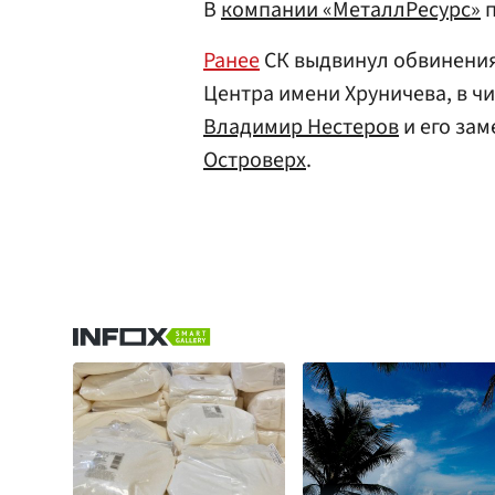
В
компании «МеталлРесурс»
п
Ранее
СК выдвинул обвинения
Центра имени Хруничева, в ч
Владимир Нестеров
и его за
Островерх
.