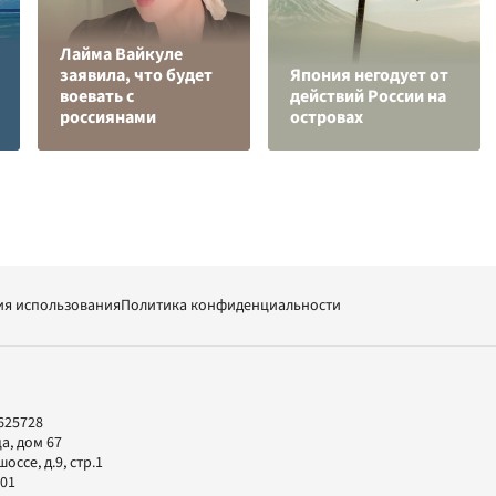
Лайма Вайкуле
заявила, что будет
Япония негодует от
воевать с
действий России на
россиянами
островах
ия использования
Политика конфиденциальности
625728
а, дом 67
ссе, д.9, стр.1
-01