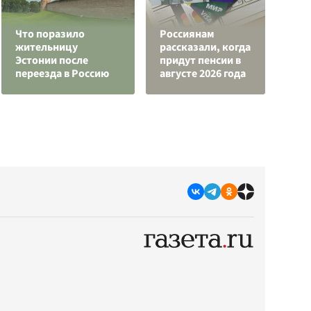
Что поразило
Россиянам
К
жительницу
рассказали, когда
г
Эстонии после
придут пенсии в
и
переезда в Россию
августе 2026 года
к