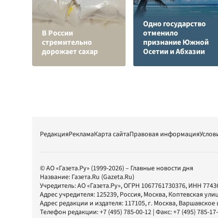
Одно государство
В России
отменило
стремительно
признание Южной
дорожает сахар
Осетии и Абхазии
Редакция
Реклама
Карта сайта
Правовая информация
Услов
© АО «Газета.Ру» (1999-2026) – Главные новости дня
Название:
Газета.Ru
(Gazeta.Ru)
Учредитель:
АО «Газета.Ру»
, ОГРН 1067761730376, ИНН 7743
Адрес учредителя: 125239, Россия, Москва, Коптевская улиц
Адрес редакции и издателя:
117105
, г.
Москва
,
Варшавское шо
Телефон редакции:
+7 (495) 785-00-12
| Факс:
+7 (495) 785-17