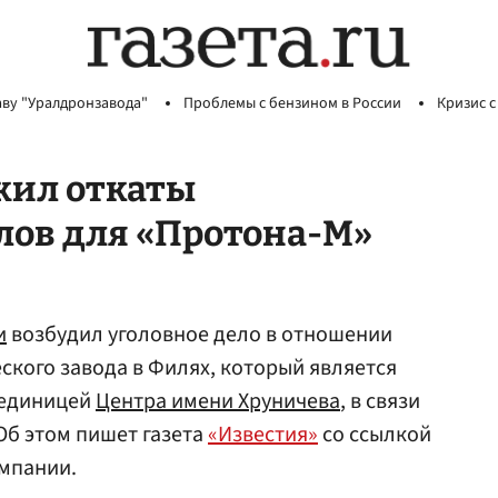
аву "Уралдронзавода"
Проблемы с бензином в России
Кризис с
жил откаты
лов для «Протона-М»
и
возбудил уголовное дело в отношении
ского завода в Филях, который является
 единицей
Центра имени Хруничева
, в связи
Об этом пишет газета
«Известия»
со ссылкой
омпании.