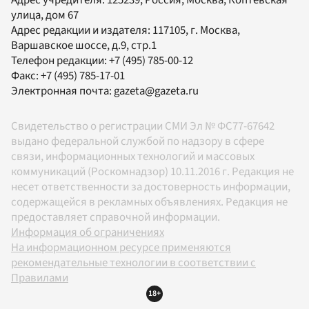
Адрес учредителя: 125239, Россия, Москва, Коптевская
улица, дом 67
Адрес редакции и издателя:
117105
, г.
Москва
,
Варшавское шоссе, д.9, стр.1
Телефон редакции:
+7 (495) 785-00-12
Факс:
+7 (495) 785-17-01
Электронная почта:
gazeta@gazeta.ru
Свидетельство о регистрации СМИ Эл № ФС77-67642
выдано федеральной службой по надзору в сфере
связи, информационных технологий и массовых
коммуникаций (Роскомнадзор) 10.11.2016 г. Редакция не
несет ответственности за достоверность информации,
содержащейся в рекламных объявлениях. Редакция не
предоставляет справочной информации.
Информация об ограничениях
На информационном ресурсе применяются
рекомендательные технологии в соответствии с
Правилами
18+