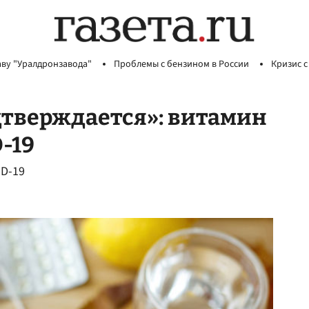
аву "Уралдронзавода"
Проблемы с бензином в России
Кризис с
дтверждается»: витамин
-19
ID-19