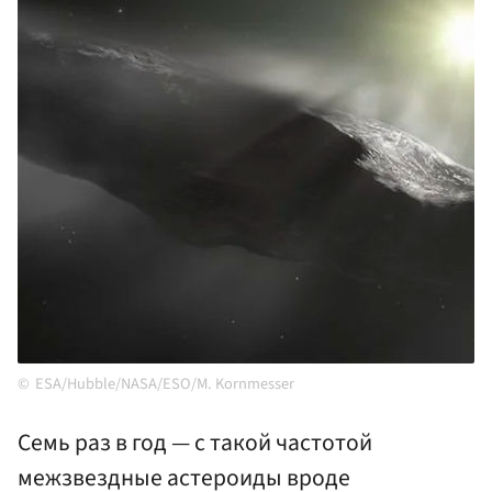
ESA/Hubble/NASA/ESO/M. Kornmesser
Семь раз в год — с такой частотой
межзвездные астероиды вроде