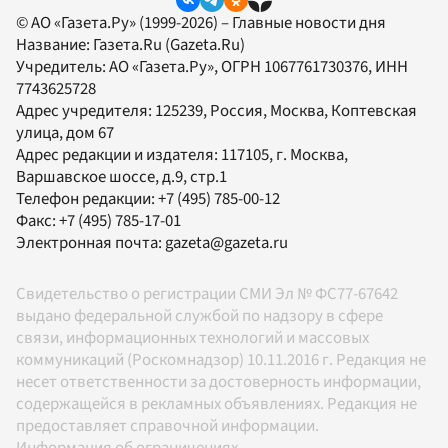
© АО «Газета.Ру» (1999-2026) – Главные новости дня
Название:
Газета.Ru
(Gazeta.Ru)
Учредитель:
АО «Газета.Ру»
, ОГРН 1067761730376, ИНН
7743625728
Адрес учредителя: 125239, Россия, Москва, Коптевская
улица, дом 67
Адрес редакции и издателя:
117105
, г.
Москва
,
Варшавское шоссе, д.9, стр.1
Телефон редакции:
+7 (495) 785-00-12
Факс:
+7 (495) 785-17-01
Электронная почта:
gazeta@gazeta.ru
Свидетельство о регистрации СМИ Эл № ФС77-67642
выдано федеральной службой по надзору в сфере
связи, информационных технологий и массовых
коммуникаций (Роскомнадзор) 10.11.2016 г. Редакция не
несет ответственности за достоверность информации,
содержащейся в рекламных объявлениях. Редакция не
предоставляет справочной информации.
Информация об ограничениях