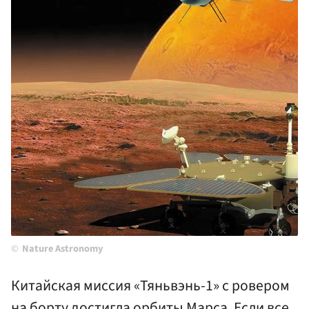
Nature Astronomy
Китайская миссия «Тяньвэнь-1» с ровером
на борту достигла орбиты Марса. Если все