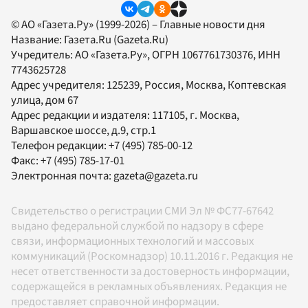
© АО «Газета.Ру» (1999-2026) – Главные новости дня
Название:
Газета.Ru
(Gazeta.Ru)
Учредитель:
АО «Газета.Ру»
, ОГРН 1067761730376, ИНН
7743625728
Адрес учредителя: 125239, Россия, Москва, Коптевская
улица, дом 67
Адрес редакции и издателя:
117105
, г.
Москва
,
Варшавское шоссе, д.9, стр.1
Телефон редакции:
+7 (495) 785-00-12
Факс:
+7 (495) 785-17-01
Электронная почта:
gazeta@gazeta.ru
Свидетельство о регистрации СМИ Эл № ФС77-67642
выдано федеральной службой по надзору в сфере
связи, информационных технологий и массовых
коммуникаций (Роскомнадзор) 10.11.2016 г. Редакция не
несет ответственности за достоверность информации,
содержащейся в рекламных объявлениях. Редакция не
предоставляет справочной информации.