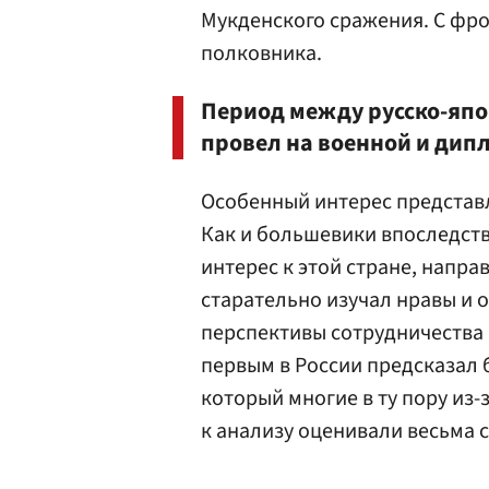
Мукденского сражения. С фро
полковника.
Период между русско-япо
провел на военной и дип
Особенный интерес представля
Как и большевики впоследств
интерес к этой стране, напра
старательно изучал нравы и 
перспективы сотрудничества 
первым в России предсказал 
который многие в ту пору из
к анализу оценивали весьма 