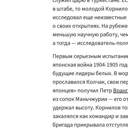
служил царю в Туркестане. Е
в штабе, то молодой Корнило
исследовал еще неизвестные 
о своих открытиях. На рубеже
меньшую научную работу, че
а тогда — исследователь-по
Первым серьезным испытанием
японская война 1904-1905 го
будущие лидеры белых. В мор
прославился Колчак, свои пе
японцев» получил Петр
Вранг
из сопок Маньчжурии — его о
удержал высоту. Корнилов то
закалялся как командир и за
бригада прикрывала отступл