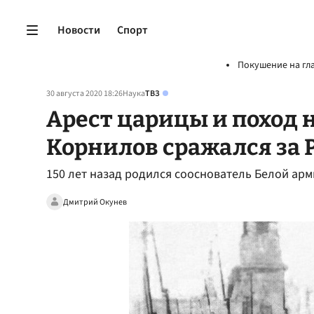
Новости
Спорт
Покушение на гл
30 августа 2020 18:26
Наука
ТВЗ
Арест царицы и поход н
Корнилов сражался за 
150 лет назад родился сооснователь Белой ар
Дмитрий Окунев