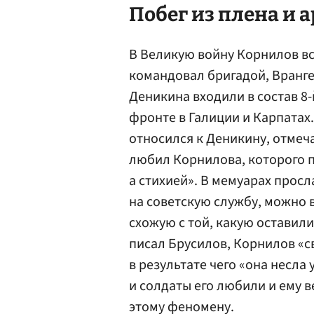
Побег из плена и 
В Великую войну Корнилов в
командовал бригадой, Вранг
Деникина входили в состав 8
фронте в Галиции и Карпата
относился к Деникину, отмеча
любил Корнилова, которого 
а стихией». В мемуарах прос
на советскую службу, можно 
схожую с той, какую оставил
писал Брусилов, Корнилов «с
в результате чего «она несл
и солдаты его любили и ему 
этому феномену.