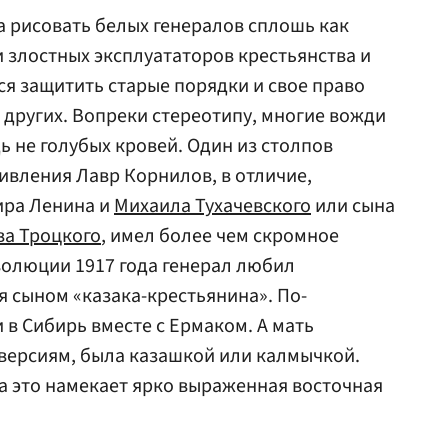
 рисовать белых генералов сплошь как
 злостных эксплуататоров крестьянства и
ся защитить старые порядки и свое право
 других. Вопреки стереотипу, многие вожди
 не голубых кровей. Один из столпов
вления Лавр Корнилов, в отличие,
ира Ленина и
Михаила Тухачевского
или сына
ва Троцкого
, имел более чем скромное
волюции 1917 года генерал любил
я сыном «казака-крестьянина». По-
 в Сибирь вместе с Ермаком. А мать
версиям, была казашкой или калмычкой.
а это намекает ярко выраженная восточная