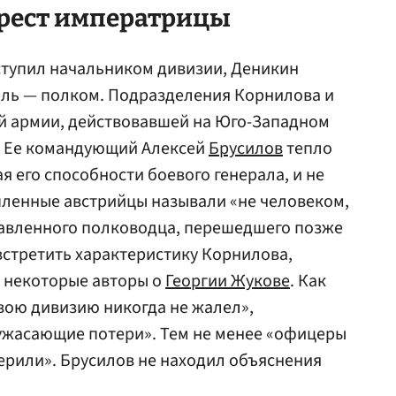
арест императрицы
ступил начальником дивизии, Деникин
ель — полком. Подразделения Корнилова и
-й армии, действовавшей на Юго-Западном
х. Ее командующий Алексей
Брусилов
тепло
я его способности боевого генерала, и не
пленные австрийцы называли «не человеком,
лавленного полководца, перешедшего позже
встретить характеристику Корнилова,
и некоторые авторы о
Георгии Жукове
. Как
вою дивизию никогда не жалел»,
а ужасающие потери». Тем не менее «офицеры
верили». Брусилов не находил объяснения