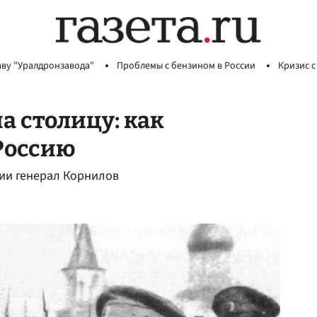
аву "Уралдронзавода"
Проблемы с бензином в России
Кризис с
а столицу: как
Россию
мии генерал Корнилов