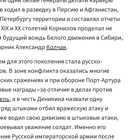
сли одни белые генералы делали карьеры
в ходил в разведку в Персию и Афганистан,
Петербургу территории и составлял отчеты
 XIX и XX столетий Корнилов проделал не
м будущий вождь Белого движения в Сибири,
лярник Александр
Колчак
.
 для этого поколения стала русско-
дов. В зоне конфликта оказались многие
ских сражениях и при обороне Порт-Артура
рвые награды «за отличие в делах против
ель
, а в честь Деникина назвали одну
тряд штыками отбил вражескую атаку и
же водил свою дивизию в штыковые атаки,
воевывал уважение солдат. Именно его
ение Русской императорской армии после