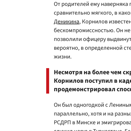
От родителей ему наверняка п
сравнительно мягкого, в как
Деникина
, Корнилов известе
бескомпромиссностью. Он не 
позволили офицеру выдвинут
вероятно, в определенной ст
жизни.
Несмотря на более чем с
Корнилов поступил в каде
продемонстрировал спосо
Он был одногодкой с Лениным
параллельно, хотя и на разн
РСДРП в Минске и эмигрирова