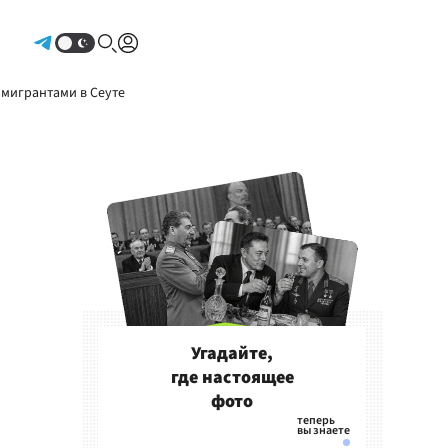
Авторизоваться
 мигрантами в Сеуте
Угадайте,
где настоящее
фото