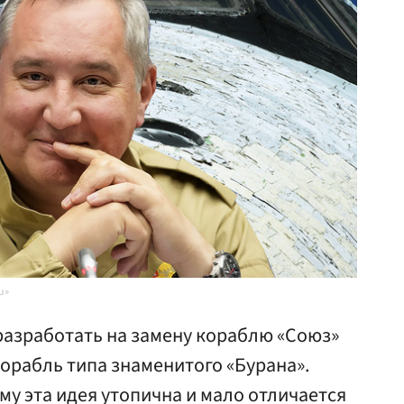
u»
разработать на замену кораблю «Союз»
рабль типа знаменитого «Бурана».
му эта идея утопична и мало отличается