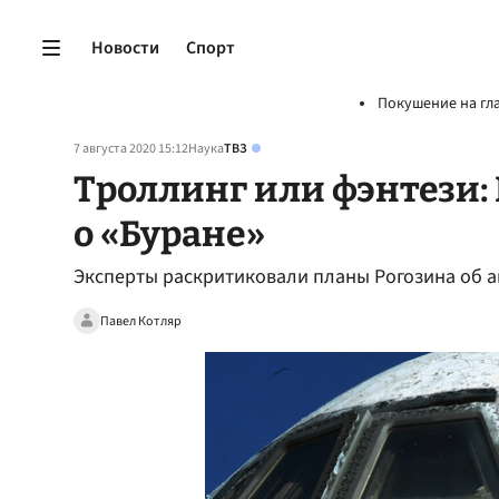
Новости
Спорт
Покушение на гл
7 августа 2020 15:12
Наука
ТВЗ
Троллинг или фэнтези:
о «Буране»
Эксперты раскритиковали планы Рогозина об а
Павел Котляр