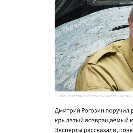
РИА «Новости»/«Роскосмос»/Коллаж «Газеты.R
Дмитрий Рогозин поручил 
крылатый возвращаемый ко
Эксперты рассказали, поче