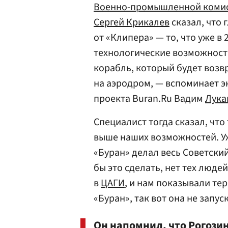
Военно-промышленной коми
Сергей Крикалев
сказал, что 
от «Клипера» — то, что уже в
технологические возможности
корабль, который будет возв
на аэродром, — вспоминает э
проекта Buran.Ru Вадим
Лука
Специалист тогда сказал, что
выше наших возможностей. Уж
«Буран» делал весь Советский
бы это сделать, нет тех люде
в
ЦАГИ
, и нам показывали те
«Буран», так вот она не запус
Он напомнил, что Рогозин