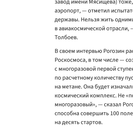
завод имени Мясищева) тоже
аэропорт, — отметил испытате
державы. Нельзя жить одними
в авиакосмической отрасли, –
Толбоев.
В своем интервью Рогозин ра
Роскосмоса, в том числе — с
с многоразовой первой ступен
по расчетному количеству пус
на метане. Она будет изнача
космический комплекс. Не «по
многоразовый», — сказал Рого
способна совершить 100 полет
на десять стартов.