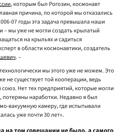
ссии
, которым был Рогозин, космонавт
главная причина, по которой мы отказались
 2006-07 годы эта задача превышала наши
 – мы уже не могли создать крылатый
ращаться на крыльях и садиться
ксперт в области космонавтики, создатель
шевич
. –
 технологически мы этого уже не можем. Это
е не существует той кооперации, ведь
 союз. Нет тех предприятий, которые могли
й, потеряны наработки. Недавно я был
рмо-вакуумную камеру, где испытывали
калась уже почти 30 лет».
а на том совещании не было, а самого