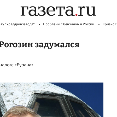
аву "Уралдронзавода"
Проблемы с бензином в России
Кризис с
 Рогозин задумался
налоге «Бурана»