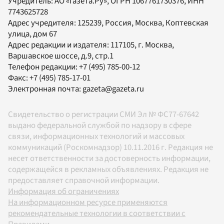
Учредитель:
АО «Газета.Ру»
, ОГРН 1067761730376, ИНН
7743625728
Адрес учредителя: 125239, Россия, Москва, Коптевская
улица, дом 67
Адрес редакции и издателя:
117105
, г.
Москва
,
Варшавское шоссе, д.9, стр.1
Телефон редакции:
+7 (495) 785-00-12
Факс:
+7 (495) 785-17-01
Электронная почта:
gazeta@gazeta.ru
Свидетельство о регистрации СМИ Эл № ФС77-67642
выдано федеральной службой по надзору в сфере
связи, информационных технологий и массовых
коммуникаций (Роскомнадзор) 10.11.2016 г. Редакция не
несет ответственности за достоверность информации,
содержащейся в рекламных объявлениях. Редакция не
предоставляет справочной информации.
Информация об ограничениях
На информационном ресурсе применяются
рекомендательные технологии в соответствии с