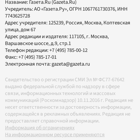
Название:
Газета.Ru
(Gazeta.Ru)
Учредитель:
АО «Газета.Ру»
, ОГРН 1067761730376, ИНН
7743625728
Адрес учредителя: 125239, Россия, Москва, Коптевская
улица, дом 67
Адрес редакции и издателя:
117105
, г.
Москва
,
Варшавское шоссе, д.9, стр.1
Телефон редакции:
+7 (495) 785-00-12
Факс:
+7 (495) 785-17-01
Электронная почта:
gazeta@gazeta.ru
Свидетельство о регистрации СМИ Эл № ФС77-67642
выдано федеральной службой по надзору в сфере
связи, информационных технологий и массовых
коммуникаций (Роскомнадзор) 10.11.2016 г. Редакция не
несет ответственности за достоверность информации,
содержащейся в рекламных объявлениях. Редакция не
предоставляет справочной информации.
Информация об ограничениях
На информационном ресурсе применяются