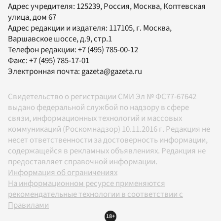
Адрес учредителя: 125239, Россия, Москва, Коптевская
улица, дом 67
Адрес редакции и издателя:
117105
, г.
Москва
,
Варшавское шоссе, д.9, стр.1
Телефон редакции:
+7 (495) 785-00-12
Факс:
+7 (495) 785-17-01
Электронная почта:
gazeta@gazeta.ru
Свидетельство о регистрации СМИ Эл № ФС77-67642
выдано федеральной службой по надзору в сфере
связи, информационных технологий и массовых
коммуникаций (Роскомнадзор) 10.11.2016 г. Редакция не
несет ответственности за достоверность информации,
содержащейся в рекламных объявлениях. Редакция не
предоставляет справочной информации.
Информация об ограничениях
На информационном ресурсе применяются
рекомендательные технологии в соответствии с
Правилами
18+