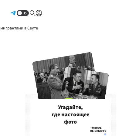
Авторизоваться
 мигрантами в Сеуте
Угадайте,
где настоящее
фото