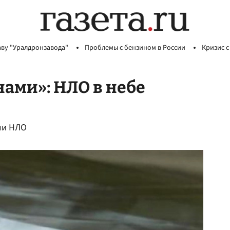
аву "Уралдронзавода"
Проблемы с бензином в России
Кризис с
нами»: НЛО в небе
ли НЛО